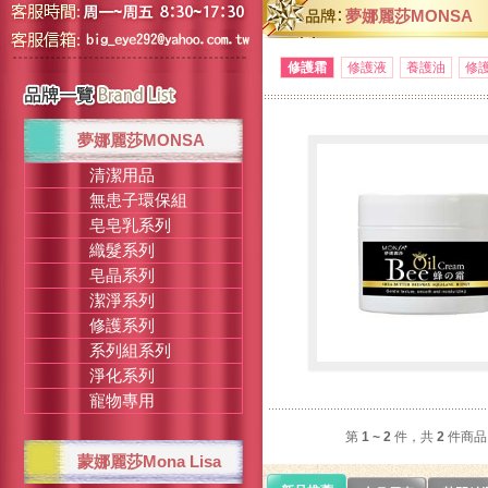
夢娜麗莎MONSA
修護霜
修護液
養護油
修
夢娜麗莎MONSA
清潔用品
無患子環保組
皂皂乳系列
織髮系列
皂晶系列
潔淨系列
修護系列
系列組系列
淨化系列
寵物專用
蜂の霜
第
1 ~ 2
件，共
2
件商品
蒙娜麗莎Mona Lisa
光滑、潤澤