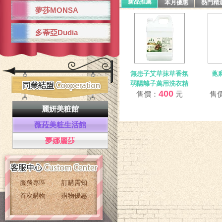
新品推薦
本月優惠
熱門精
夢莎MONSA
550 元
售價：
多蒂亞Dudia
無患子艾草抹草香氛
蓖
弱陽離子萬用洗衣精
400
售價：
元
售
麗妍美粧館
薇菈美粧生活館
夢娜麗莎
服務專區
訂購需知
首次購物
購物優惠