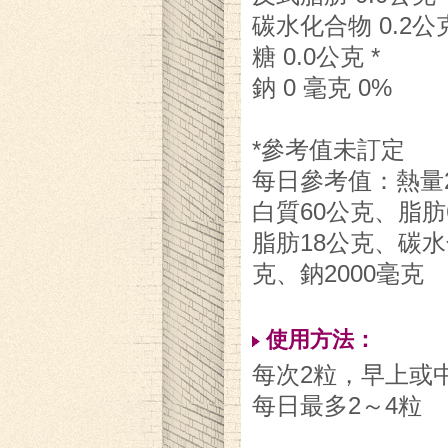
碳水化合物 0.2公克
糖 0.0公克 *
鈉 0 毫克 0%
*參考值未訂定
每日參考值：熱量2
白質60公克、脂肪
脂肪18公克、碳水
克、鈉2000毫克
使用方法：
每次2粒，早上或
每日最多2～4粒