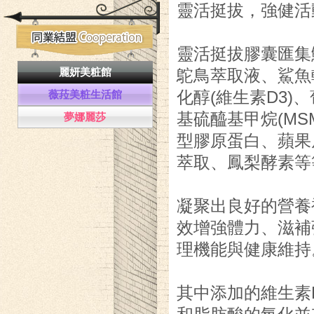
靈活挺拔，強健活
靈活挺拔膠囊匯集
麗妍美粧館
鴕鳥萃取液、鯊魚
薇菈美粧生活館
化醇(維生素D3)
基硫醯基甲烷(MSM)、
夢娜麗莎
型膠原蛋白、蘋果
萃取、鳳梨酵素等
凝聚出良好的營養
效增強體力、滋補
理機能與健康維持
其中添加的維生素