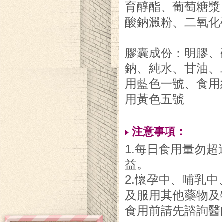
育醇酯、葡萄糖漿
酸鈉澱粉、二氧化
膠囊成份：明膠、
鈉、純水、甘油、
用藍色一號、食用
用黃色五號
注意事項：
1.每日食用量勿超
益。
2.懷孕中、哺乳中
及服用其他藥物及
食用前請先諮詢醫