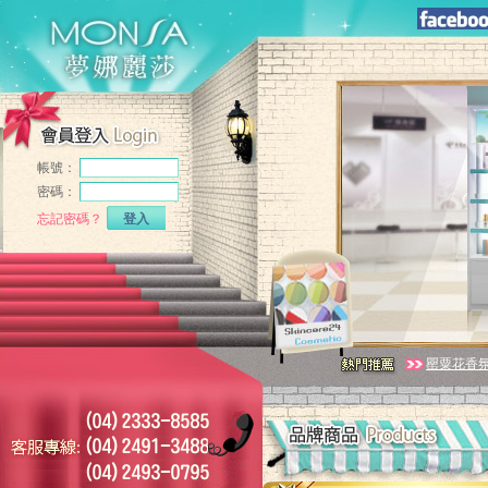
帳號：
密碼：
忘記密碼？
登入
罌粟花香