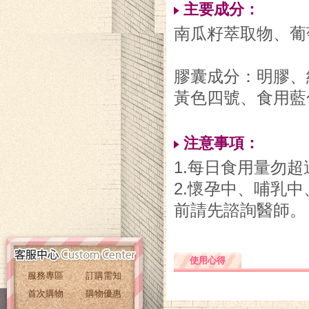
主要成分：
南瓜籽萃取物、葡
膠囊成分：明膠、
黃色四號、食用藍
注意事項：
1.每日食用量勿
2.懷孕中、哺乳
前請先諮詢醫師。
使用心得
服務專區
訂購需知
首次購物
購物優惠