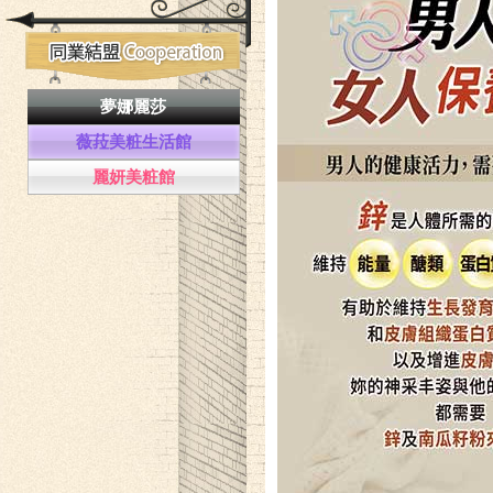
夢娜麗莎
薇菈美粧生活館
麗妍美粧館