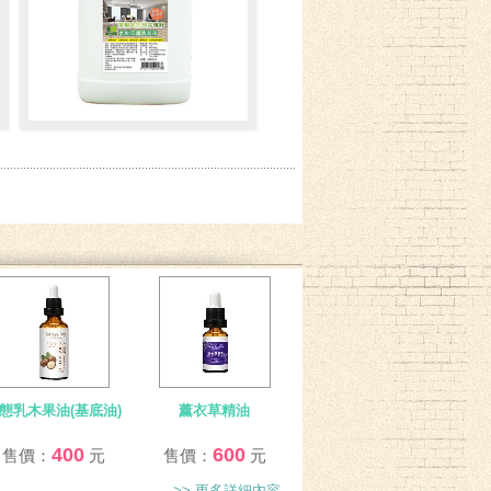
350 元
售價：
茶樹尤加利苦楝籽地板防護清
潔液 (暫停銷售)
居家防護
售價：尚未設定
態乳木果油(基底油)
薰衣草精油
400
600
售價：
元
售價：
元
>> 更多詳細內容...