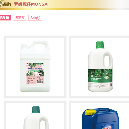
夢娜麗莎MONSA
環境類
清潔類
衣物類
茶樹抹草薄荷尤加利防護噴霧
草本居家淨化液
液 (浮動價請洽客服人員)
防護
淨化居家環境