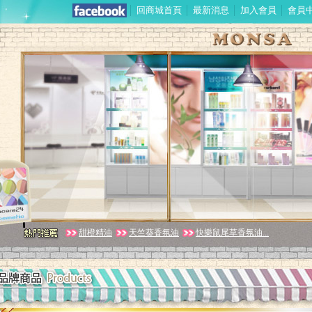
│
回商城首頁
│
最新消息
│
加入會員
│
會員
甜橙精油
天竺葵香氛油
快樂鼠尾草香氛油...