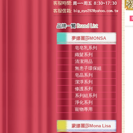
夢娜麗莎MONSA
皂皂乳系列
織髮系列
清潔用品
無患子環保組
皂晶系列
潔淨系列
修護系列
系列組系列
淨化系列
寵物專用
蒙娜麗莎Mona Lisa