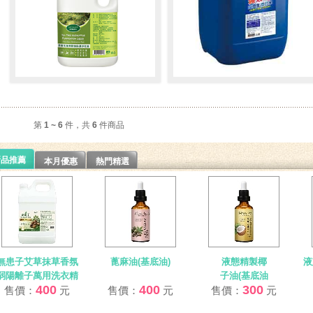
280 元
300 元
售價：
售價：
茶樹尤加利精油防護淨化液
強效高濃度漂白水(浮動價請洽
客服人員)
第
1 ~ 6
件，共
6
件商品
環境防護力，空氣清新
居家防護、衣物漂白、除臭、
去垢
新品推薦
本月優惠
熱門精選
300 元
750 元
售價：
售價：
無患子艾草抹草香氛
蓖麻油(基底油)
液態精製椰
液
弱陽離子萬用洗衣精
子油(基底油
400
400
300
售價：
元
售價：
元
售價：
元