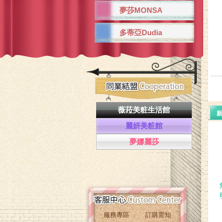
夢莎MONSA
多蒂亞Dudia
薇菈美粧生活館
麗妍美粧館
夢娜麗莎
服務專區
訂購需知