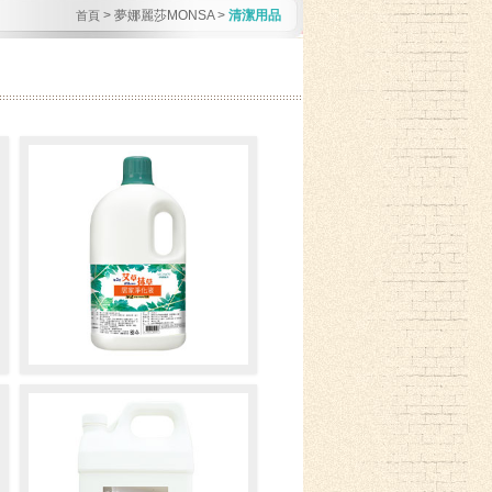
>
夢娜麗莎MONSA
>
清潔用品
首頁
第二代艾草抹草居家淨化液✽贈
500ML噴霧瓶 (浮動價請洽客服
人員)
淨化居家環境