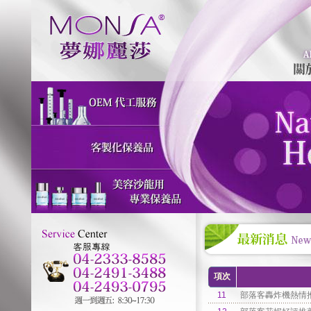
項次
11
部落客轟炸機熱情推